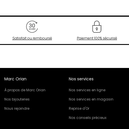
Satisfait ou remboursé
Paiement 100% sécurisé
Marc Orian
Nos services
À propos de Marc Orian
Nos services en ligne
Nos bijouteries
Nos services en magasin
Nous rejoindre
Reprise d'Or
Nos conseils précieux