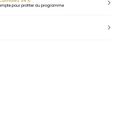
Cumulez
34
€
H
compte pour profiter du programme
Herbelin
Hugo
I
Ice-Watch
L
Lacoste
Lip
Lotus
M
Maserati
Michael Kors
Montignac
O
Olivia Burton
Orlam
P