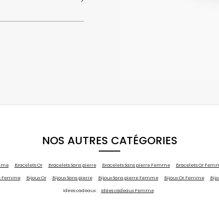
NOS AUTRES CATÉGORIES
emme
Bracelets Or
Bracelets Sans pierre
Bracelets Sans pierre Femme
Bracelets Or Fem
ux Femme
Bijoux Or
Bijoux Sans pierre
Bijoux Sans pierre Femme
Bijoux Or Femme
Bijo
Idées cadeaux :
Idées cadeaux Femme