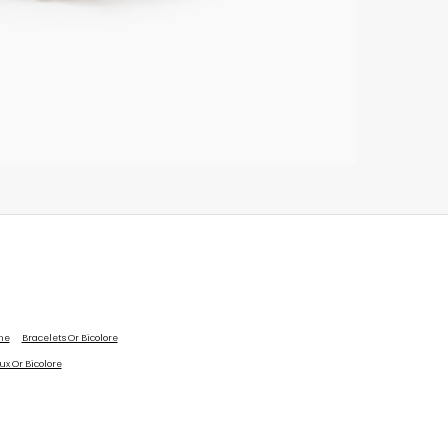
me
Bracelets Or Bicolore
ux Or Bicolore