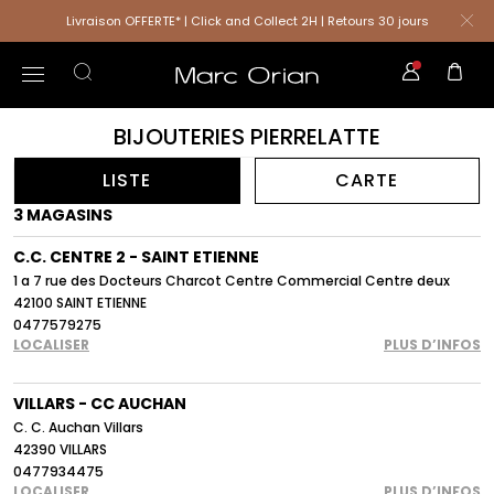
Livraison OFFERTE* | Click and Collect 2H | Retours 30 jours
BIJOUTERIES PIERRELATTE
LISTE
CARTE
3 MAGASINS
C.C. CENTRE 2 - SAINT ETIENNE
1 a 7 rue des Docteurs Charcot Centre Commercial Centre deux
42100 SAINT ETIENNE
0477579275
LOCALISER
PLUS D’INFOS
VILLARS - CC AUCHAN
C. C. Auchan Villars
42390 VILLARS
0477934475
LOCALISER
PLUS D’INFOS