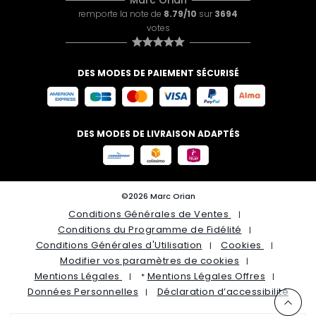
Marc Orian
remporte la note de
8.79/10
sur
3694
votes
DES MODES DE PAIEMENT SÉCURISÉ
DES MODES DE LIVRAISON ADAPTÉS
©2026 Marc Orian
Conditions Générales de Ventes
Conditions du Programme de Fidélité
Conditions Générales d'Utilisation
Cookies
Modifier vos paramètres de cookies
Mentions Légales
Mentions Légales Offres
*
Données Personnelles
Déclaration d’accessibilité