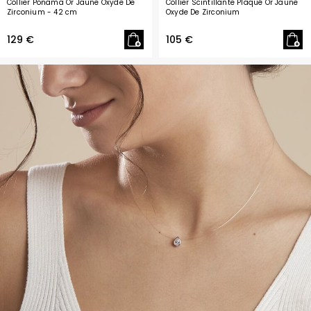
Collier Ponama Or Jaune Oxyde De
Collier Scintillante Plaqué Or Jaune
Zirconium
- 42 cm
Oxyde De Zirconium
129 €
105 €