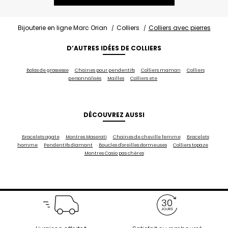
Bijouterie en ligne Marc Orian
Colliers
Colliers avec pierres
D’AUTRES IDÉES DE COLLIERS
Bolas de grossesse
Chaines pour pendentifs
Colliers maman
Colliers
personnalisés
Mailles
Colliers ete
DÉCOUVREZ AUSSI
Bracelets agate
Montres Maserati
Chaines de cheville femme
Bracelets
homme
Pendentifs diamant
Boucles d'oreilles dormeuses
Colliers topaze
Montres Casio pas chères