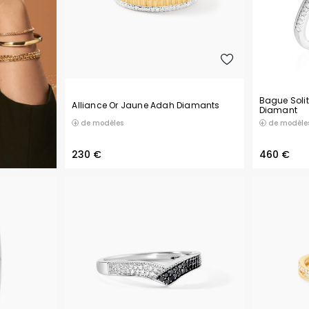
Bague Solit
Alliance Or Jaune Adah Diamants
Diamant
de modèles
de modèle
230 €
460 €