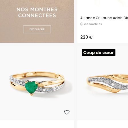
Alliance Or Jaune Adah D
de modèles
220 €
Coup de cœur