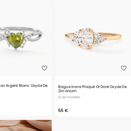
Cluse
Bagues pierres précieuses
Boucles d'oreilles fleur
Coach
Colliers initiale
Codhor
Tous les bijoux forme
D
Daniel Wellington
Diesel
E
Emporio Armani
F
Festina
Festina Swiss Made
on Argent Blanc Oxyde De
Bague Inara Plaqué Or Doré Oxyde De
Zirconium
Fossil
de modèles
G
G-Shock
55 €
Garmin
Guess