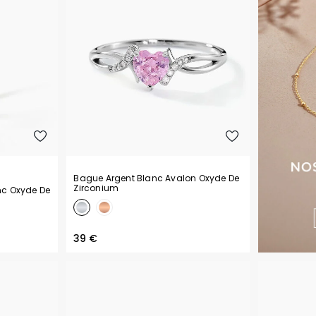
Bague Argent Blanc Avalon Oxyde De
Zirconium
nc Oxyde De
39 €