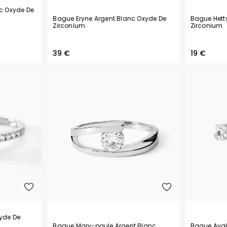
c Oxyde De
Bague Eryne Argent Blanc Oxyde De
Bague Hett
Zirconium
Zirconium
39 €
19 €
yde De
Bague Mary-paule Argent Blanc
Bague Aval