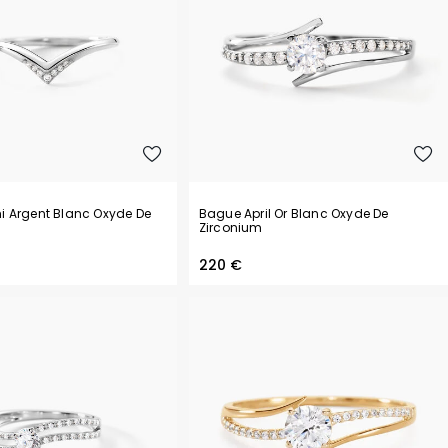
Philipp Plein
Pierre Lannier
R
Rosefield
S
Seiko
T
Tekday
 Argent Blanc Oxyde De
Bague April Or Blanc Oxyde De
Tommy Hilfiger
Zirconium
U
220 €
U.S. Polo
Upp Kidz
Z
Zadig et Voltaire