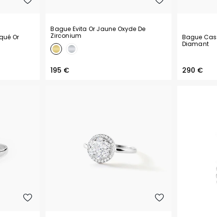
Bague Evita Or Jaune Oxyde De
Zirconium
aqué Or
Bague Cass
m
Diamant
195 €
290 €