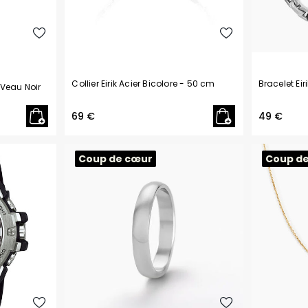
Collier Eirik Acier Bicolore
- 50 cm
Bracelet Eir
 Veau Noir
69 €
49 €
Coup de cœur
Coup d