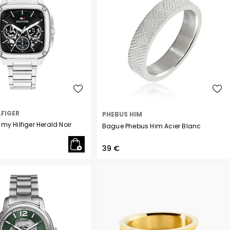
Philipp Plein
Pierre Lannier
R
Rosefield
S
Seiko
T
Tekday
FIGER
PHEBUS HIM
Tommy Hilfiger
y Hilfiger Herald Noir
Bague Phebus Him Acier Blanc
U
U.S. Polo
39 €
Upp Kidz
Z
Zadig et Voltaire