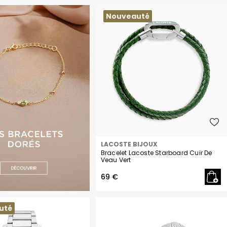
H
Herbelin
Nouveauté
Hugo
I
Ice-Watch
L
Lacoste
Lip
Lotus
M
Maserati
LACOSTE BIJOUX
Michael Kors
Bracelet Lacoste Starboard Cuir De
Veau Vert
Montignac
69 €
O
Olivia Burton
uté
Orlam
P