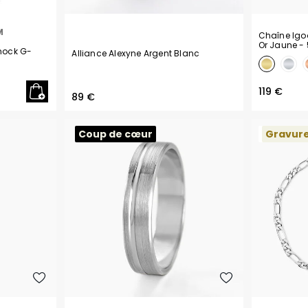
M
Chaîne Igo
Or Jaune
-
hock G-
Alliance Alexyne Argent Blanc
119 €
89 €
Coup de cœur
Gravur