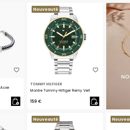
Palladium
Nouveauté
Titane
Autres matières
TOMMY HILFIGER
 Acier
Montre Tommy Hilfiger Remy Vert
159 €
Nouveauté
Nouvea