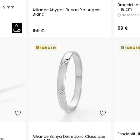
Bracelet Id
- 9 mm
- 18 cm
Alliance Abygail Ruban Plat Argent
Blanc
de modèle
69 €
159 €
Gravure
Gravur
Pendentif H
Alliance Soriya Demi Jonc Classique
anc