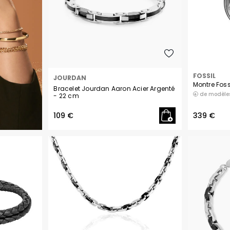
FOSSIL
JOURDAN
Montre Foss
Bracelet Jourdan Aaron Acier Argenté
de modèle
- 22 cm
109 €
339 €