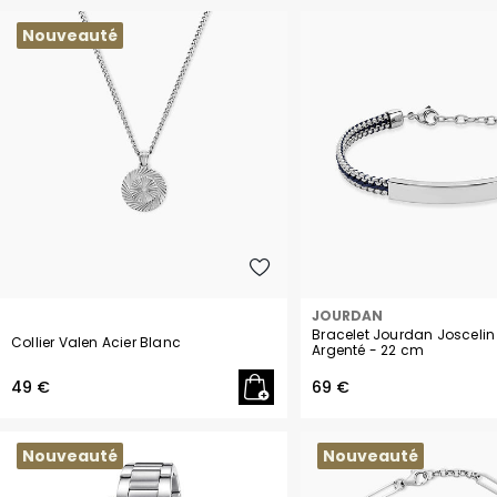
Nacre
Nouveauté
Obsidienne
Onyx
Oxyde de zirconium
Perle
Perle de culture
Perle d'imitation
JOURDAN
Bracelet Jourdan Joscelin
Collier Valen Acier Blanc
Argenté
- 22 cm
Quartz
49 €
69 €
Spinelle
Nouveauté
Nouveauté
Sodalite