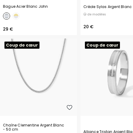
Bague Acier Blanc John
Créole Sylas Argent Blanc
de modèles
20 €
29 €
Coup de cœur
Coup de cœur
Chaîne Clementine Argent Blanc
- 50 cm
Alliance Tristan Argent Bl