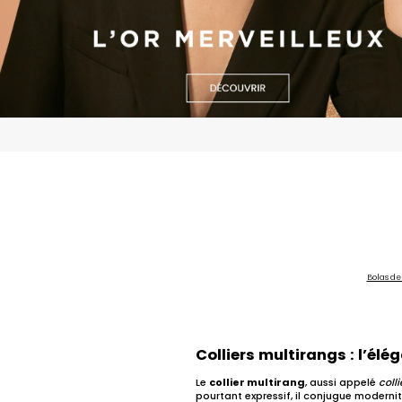
Bolas de
Colliers multirangs : l’élé
Le
collier multirang
, aussi appelé
coll
pourtant expressif, il conjugue moderni