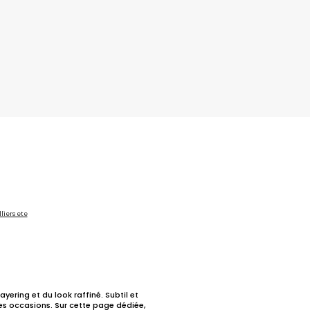
liers ete
yering et du look raffiné. Subtil et
es occasions. Sur cette page dédiée,