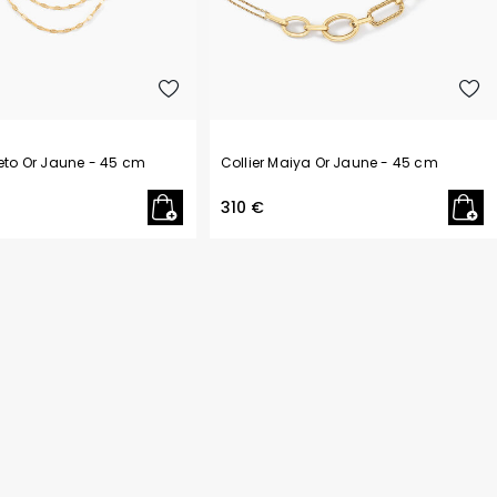
Philipp Plein
Pierre Lannier
R
Rosefield
S
Seiko
reto Or Jaune
- 45 cm
Collier Maiya Or Jaune
- 45 cm
T
310 €
Tekday
Tommy Hilfiger
U
U.S. Polo
Upp Kidz
Z
Zadig et Voltaire