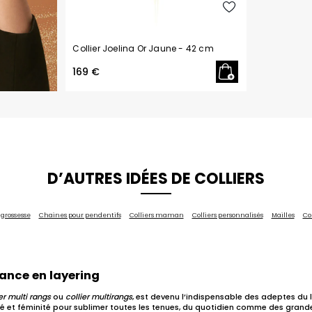
Collier Joelina Or Jaune
- 42 cm
169 €
D’AUTRES IDÉES DE COLLIERS
 grossesse
Chaines pour pendentifs
Colliers maman
Colliers personnalisés
Mailles
Col
gance en layering
ier multi rangs
ou
collier multirangs
, est devenu l’indispensable des adeptes du la
té et féminité pour sublimer toutes les tenues, du quotidien comme des grand