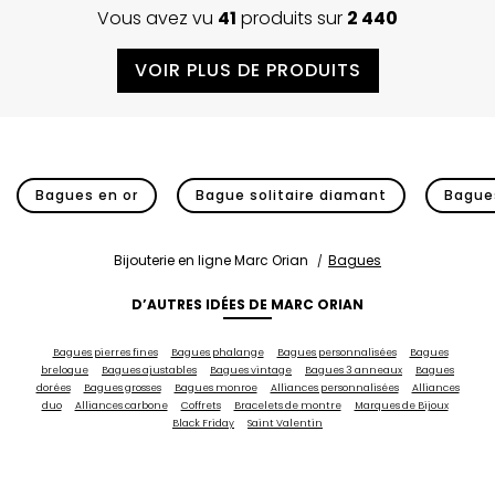
Vous avez vu
41
produits sur
2 440
VOIR PLUS DE PRODUITS
Bagues en or
Bague solitaire diamant
Bagues
Bijouterie en ligne Marc Orian
Bagues
D’AUTRES IDÉES DE MARC ORIAN
Bagues pierres fines
Bagues phalange
Bagues personnalisées
Bagues
breloque
Bagues ajustables
Bagues vintage
Bagues 3 anneaux
Bagues
dorées
Bagues grosses
Bagues monroe
Alliances personnalisées
Alliances
duo
Alliances carbone
Coffrets
Bracelets de montre
Marques de Bijoux
Black Friday
Saint Valentin