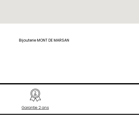
H
Herbelin
Hugo
I
Ice-Watch
L
Bijouterie MONT DE MARSAN
Lacoste
Lip
Lotus
M
Maserati
Michael Kors
Montignac
Garantie 2 ans
O
Olivia Burton
Orlam
P