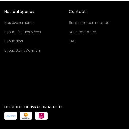
Philipp Plein
Nos catégories
Contact
Pierre Lannier
R
Nos événements
Suivre ma commande
Rosefield
Bijoux Fête des Mères
Nous contacter
S
Bijoux Noël
FAQ
Seiko
T
Bijoux Saint Valentin
Tekday
Tommy Hilfiger
U
U.S. Polo
Upp Kidz
Z
Zadig et Voltaire
DES MODES DE LIVRAISON ADAPTÉS