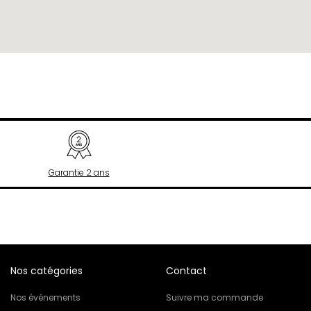
H
Herbelin
Hugo
I
Ice-Watch
L
Lacoste
Lip
Lotus
M
Garantie 2 ans
Maserati
Michael Kors
Montignac
O
Olivia Burton
Nos catégories
Contact
Orlam
Nos événements
Suivre ma commande
P