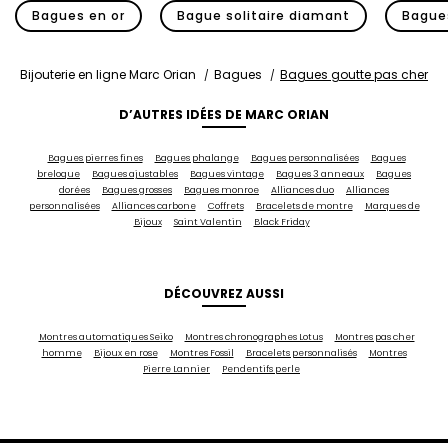
Bagues en or
Bague solitaire diamant
Bagues
Bijouterie en ligne Marc Orian
Bagues
Bagues goutte pas cher
D’AUTRES IDÉES DE MARC ORIAN
Bagues pierres fines
Bagues phalange
Bagues personnalisées
Bagues
breloque
Bagues ajustables
Bagues vintage
Bagues 3 anneaux
Bagues
dorées
Bagues grosses
Bagues monroe
Alliances duo
Alliances
personnalisées
Alliances carbone
Coffrets
Bracelets de montre
Marques de
Bijoux
Saint Valentin
Black Friday
DÉCOUVREZ AUSSI
Montres automatiques Seiko
Montres chronographes Lotus
Montres pas cher
homme
Bijoux en rose
Montres Fossil
Bracelets personnalisés
Montres
Pierre Lannier
Pendentifs perle