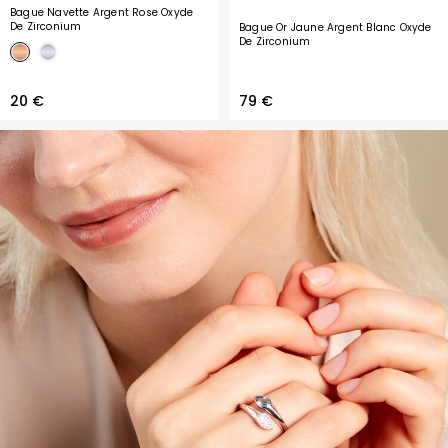
Bague Navette Argent Rose Oxyde
De Zirconium
Bague Or Jaune Argent Blanc Oxyde
De Zirconium
20 €
79 €