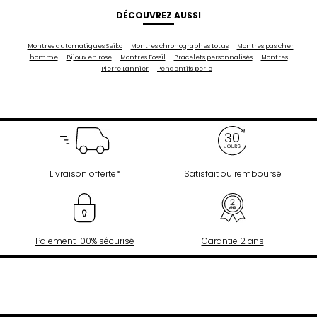
DÉCOUVREZ AUSSI
Montres automatiques Seiko
Montres chronographes Lotus
Montres pas cher
homme
Bijoux en rose
Montres Fossil
Bracelets personnalisés
Montres
Pierre Lannier
Pendentifs perle
Livraison offerte*
Satisfait ou remboursé
Paiement 100% sécurisé
Garantie 2 ans