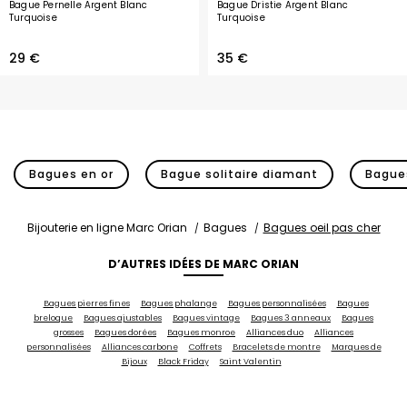
Bague Pernelle Argent Blanc
Bague Dristie Argent Blanc
Turquoise
Turquoise
29 €
35 €
Bagues en or
Bague solitaire diamant
Bagues
Bijouterie en ligne Marc Orian
Bagues
Bagues oeil pas cher
D’AUTRES IDÉES DE MARC ORIAN
Bagues pierres fines
Bagues phalange
Bagues personnalisées
Bagues
breloque
Bagues ajustables
Bagues vintage
Bagues 3 anneaux
Bagues
grosses
Bagues dorées
Bagues monroe
Alliances duo
Alliances
personnalisées
Alliances carbone
Coffrets
Bracelets de montre
Marques de
Bijoux
Black Friday
Saint Valentin