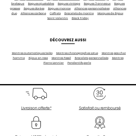
breloque
Bagues ajustables
Bagues vintage
Bagues 3 anneaux
Bagues
grosses
Bagues dorées
Bagues monroe
Alliances personnalisées
Alliances
duo
Alliances carbone
Coffrets
Bracelets de montre
Marques de Bijoux
Saint Valentin
Black Friday
DÉCOUVREZ AUSSI
Montres automatiques Seiko
Montres chronographes Lotus
Montres pas cher
homme
Bijoux en rose
Montres Fossil
Bracelets personnalisés
Montres
Pierre Lannier
Pendentifs perle
Livraison offerte*
Satisfait ou remboursé