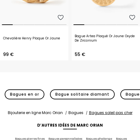
Bague Artea Plaqué Or Jaune Oxyde
Chevalière Henry Plaque Or Jaune
De Zirconium
99 €
55 €
Bagues en or
Bague solitaire diamant
Bagues
Bijouterie en ligne Marc Orian
Bagues
Bagues soleil pas cher
D’AUTRES IDÉES DE MARC ORIAN
Bagues pierres fines
Bagues personnalisées
Bagues phalange
Bagues