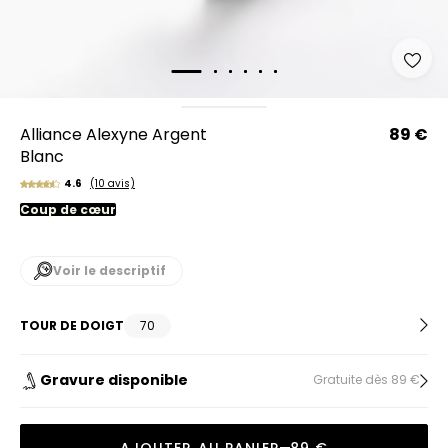
Alliance Alexyne Argent
89 €
Blanc
4.6
(10 avis)
Coup de cœur
Voir le descriptif
TOUR DE DOIGT
70
Gravure disponible
Gratuite dès 89 €
AJOUTER AU PANIER
89 €