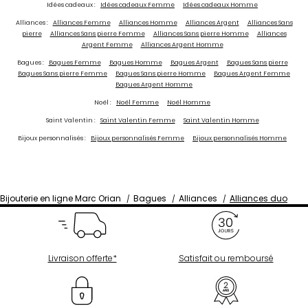
Idées cadeaux :
Idées cadeaux Femme
Idées cadeaux Homme
Alliances :
Alliances Femme
Alliances Homme
Alliances Argent
Alliances Sans
pierre
Alliances Sans pierre Femme
Alliances Sans pierre Homme
Alliances
Argent Femme
Alliances Argent Homme
Bagues :
Bagues Femme
Bagues Homme
Bagues Argent
Bagues Sans pierre
Bagues Sans pierre Femme
Bagues Sans pierre Homme
Bagues Argent Femme
Bagues Argent Homme
Noël :
Noël Femme
Noël Homme
Saint Valentin :
Saint Valentin Femme
Saint Valentin Homme
Bijoux personnalisés :
Bijoux personnalisés Femme
Bijoux personnalisés Homme
Bijouterie en ligne Marc Orian
Bagues
Alliances
Alliances duo
Livraison offerte*
Satisfait ou remboursé