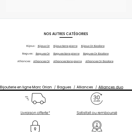
NOS AUTRES CATÉGORIES
Bijoux :
Bijoux Or
Bijoux Sans pierre
Bijoux Or Bicolore
Bagues :
Bagues Or
Bagues Sans pierre
Bagues Or Bicolore
Alliances :
Alliances Or
Alliances Sans pierre
Alliances Or Bicolore
Bijouterie en ligne Marc Orian
Bagues
Alliances
Alliances duo
Livraison offerte*
Satisfait ou remboursé