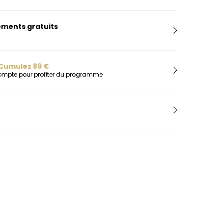
H
Herbelin
ments gratuits
Hugo
I
Ice-Watch
L
Cumulez
89
€
compte pour profiter du programme
Lacoste
Lip
Lotus
M
Maserati
Michael Kors
Montignac
O
Olivia Burton
Orlam
P