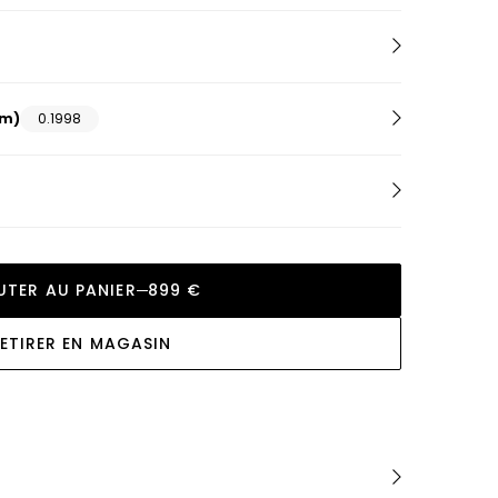
Cluse
Bagues pierres précieuses
Boucles d'oreilles fleur
Coach
Colliers initiale
Codhor
Tous les bijoux forme
D
mm)
0.1998
Daniel Wellington
Diesel
E
Emporio Armani
F
Festina
UTER AU PANIER
899 €
Festina Swiss Made
ETIRER EN MAGASIN
Fossil
G
G-Shock
Garmin
Guess