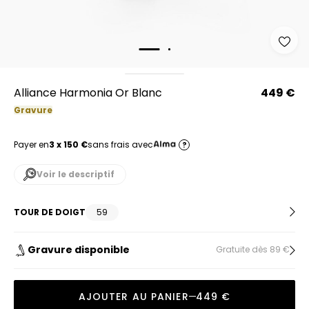
Alliance Harmonia Or Blanc
449 €
Gravure
Payer en
3 x 150 €
sans frais avec
?
Voir le descriptif
TOUR DE DOIGT
59
Gravure disponible
Gratuite dès 89 €
AJOUTER AU PANIER
449 €