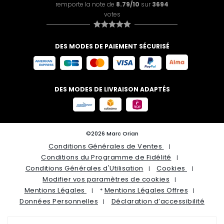
remporte la note de
8.79/10
sur
3694
votes
DES MODES DE PAIEMENT SÉCURISÉ
DES MODES DE LIVRAISON ADAPTÉS
©2026 Marc Orian
Conditions Générales de Ventes
Conditions du Programme de Fidélité
Conditions Générales d'Utilisation
Cookies
Modifier vos paramètres de cookies
Mentions Légales
Mentions Légales Offres
*
Données Personnelles
Déclaration d’accessibilité