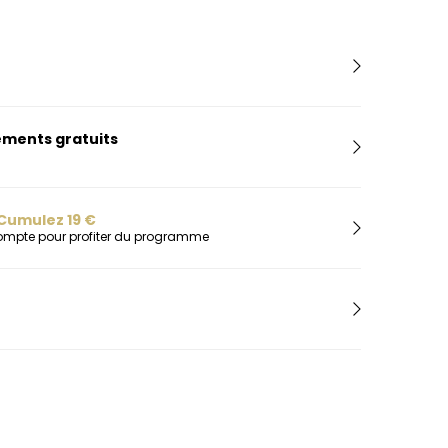
H
Herbelin
Hugo
I
Ice-Watch
L
ments gratuits
Lacoste
Lip
Cumulez
19
€
Lotus
compte pour profiter du programme
M
Maserati
Michael Kors
Montignac
O
Olivia Burton
Orlam
P