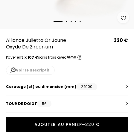
Alliance Julietta Or Jaune
320 €
Oxyde De Zirconium
Payer en
3 x 107 €
sans frais avec
?
Voir le descriptif
Caratage (ct) ou dimension (mm)
2.1000
TOUR DE DOIGT
56
AJOUTER AU PANIER
320 €