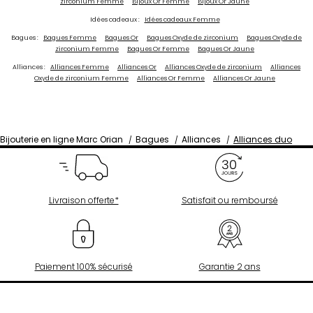
zirconium Femme
Bijoux Or Femme
Bijoux Or Jaune
Idées cadeaux :
Idées cadeaux Femme
Bagues :
Bagues Femme
Bagues Or
Bagues Oxyde de zirconium
Bagues Oxyde de
zirconium Femme
Bagues Or Femme
Bagues Or Jaune
Alliances :
Alliances Femme
Alliances Or
Alliances Oxyde de zirconium
Alliances
Oxyde de zirconium Femme
Alliances Or Femme
Alliances Or Jaune
Bijouterie en ligne Marc Orian
Bagues
Alliances
Alliances duo
Livraison offerte*
Satisfait ou remboursé
Paiement 100% sécurisé
Garantie 2 ans