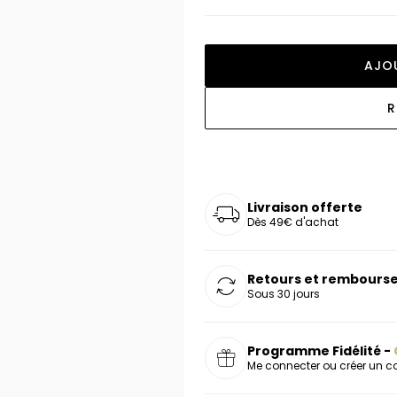
oucles d'oreilles
as chers
sonnalisées
Montres marron
Chevalières argent
celets
s chers
Montres rouges
AJO
deaux
R
Livraison offerte
Dès 49€ d'achat
Retours et rembourse
Sous 30 jours
Programme Fidélité -
Me connecter ou créer un 