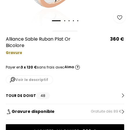
Alliance Sable Ruban Plat Or
360 €
Bicolore
Gravure
Payer en
3 x 120 €
sans frais avec
?
Voir le descriptif
TOUR DE DOIGT
48
Gravure disponible
Gratuite dès 89 €