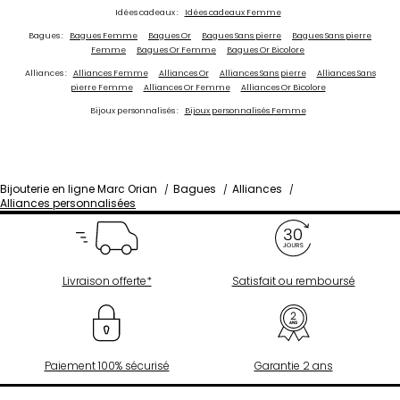
Idées cadeaux :
Idées cadeaux Femme
Bagues :
Bagues Femme
Bagues Or
Bagues Sans pierre
Bagues Sans pierre
Femme
Bagues Or Femme
Bagues Or Bicolore
Alliances :
Alliances Femme
Alliances Or
Alliances Sans pierre
Alliances Sans
pierre Femme
Alliances Or Femme
Alliances Or Bicolore
Bijoux personnalisés :
Bijoux personnalisés Femme
Bijouterie en ligne Marc Orian
Bagues
Alliances
Alliances personnalisées
Livraison offerte*
Satisfait ou remboursé
Paiement 100% sécurisé
Garantie 2 ans