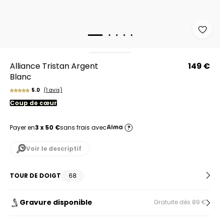
Alliance Tristan Argent
149 €
Blanc
5.0
(1 avis)
Coup de cœur
Payer en
3 x 50 €
sans frais avec
?
Voir le descriptif
TOUR DE DOIGT
68
Gravure disponible
Gratuite dès 89 €