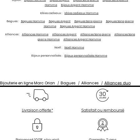
Homme
Bijoux Argent Homme
Idées cadeaux :
Idées cadeaux Homme
Bagues :
Bagues Homme
Bagues Argent
Bagues Sans pierre
Bagues Sans pierre
Homme
Bagues Argent Homme
Alliances :
Alliances Homme
Alliances Argent
Alliances Sans pierre
Alliances Sans
pierre Homme
Alliances Argent Homme
Noël :
Noël Homme
Bijoux personnalisés :
Bijoux personnalisés Homme
Bijouterie en ligne Marc Orian
Bagues
Alliances
Alliances duo
Livraison offerte*
Satisfait ou remboursé
Paiement 100% sécurisé
Garantie 2 ans