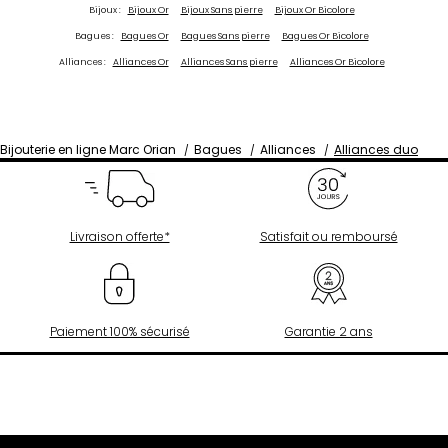
Bijoux :
Bijoux Or
Bijoux Sans pierre
Bijoux Or Bicolore
Bagues :
Bagues Or
Bagues Sans pierre
Bagues Or Bicolore
Alliances :
Alliances Or
Alliances Sans pierre
Alliances Or Bicolore
Bijouterie en ligne Marc Orian
Bagues
Alliances
Alliances duo
Livraison offerte*
Satisfait ou remboursé
Paiement 100% sécurisé
Garantie 2 ans