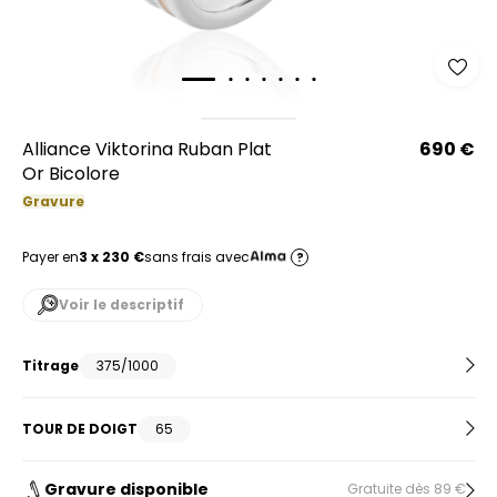
Alliance Viktorina Ruban Plat
690 €
Or Bicolore
Gravure
Payer en
3 x 230 €
sans frais avec
?
Voir le descriptif
Titrage
375/1000
TOUR DE DOIGT
65
Gravure disponible
Gratuite dès 89 €