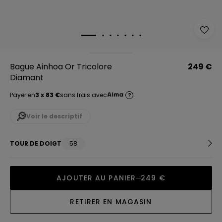
Bague Ainhoa Or Tricolore
249 €
Diamant
Payer en
3 x 83 €
sans frais avec
?
Voir le descriptif
TOUR DE DOIGT
58
AJOUTER AU PANIER
249 €
RETIRER EN MAGASIN