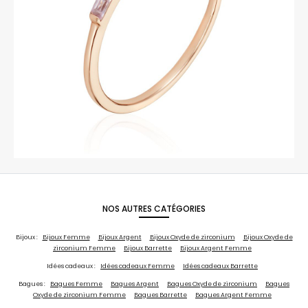
NOS AUTRES CATÉGORIES
Bijoux :
Bijoux Femme
Bijoux Argent
Bijoux Oxyde de zirconium
Bijoux Oxyde de
zirconium Femme
Bijoux Barrette
Bijoux Argent Femme
Idées cadeaux :
Idées cadeaux Femme
Idées cadeaux Barrette
Bagues :
Bagues Femme
Bagues Argent
Bagues Oxyde de zirconium
Bagues
Oxyde de zirconium Femme
Bagues Barrette
Bagues Argent Femme