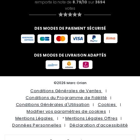
remporte la note de
8.79/10
sur
3694
votes
DES MODES DE PAIEMENT SÉCURISÉ
DES MODES DE LIVRAISON ADAPTÉS
©2026 Marc Orian
Conditions Générales de Ventes
Conditions du Programme de Fidélité
Conditions Générales d'Utilisation
Cookies
Modifier vos paramètres de cookies
Mentions Légales
Mentions Légales Offres
*
Données Personnelles
Déclaration d’accessibilité