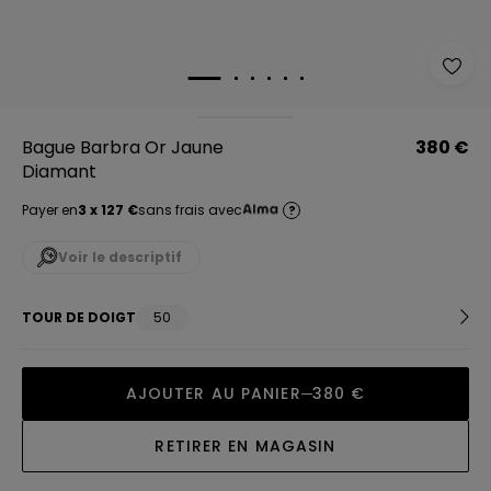
Bague Barbra Or Jaune
380 €
Diamant
Payer en
3 x 127 €
sans frais avec
?
Voir le descriptif
TOUR DE DOIGT
50
AJOUTER AU PANIER
380 €
RETIRER EN MAGASIN