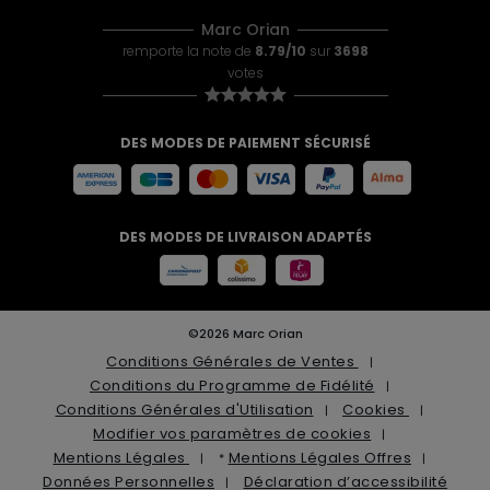
Marc Orian
remporte la note de
8.79/10
sur
3698
votes
DES MODES DE PAIEMENT SÉCURISÉ
DES MODES DE LIVRAISON ADAPTÉS
©2026 Marc Orian
Conditions Générales de Ventes
Conditions du Programme de Fidélité
Conditions Générales d'Utilisation
Cookies
Modifier vos paramètres de cookies
Mentions Légales
Mentions Légales Offres
*
Données Personnelles
Déclaration d’accessibilité