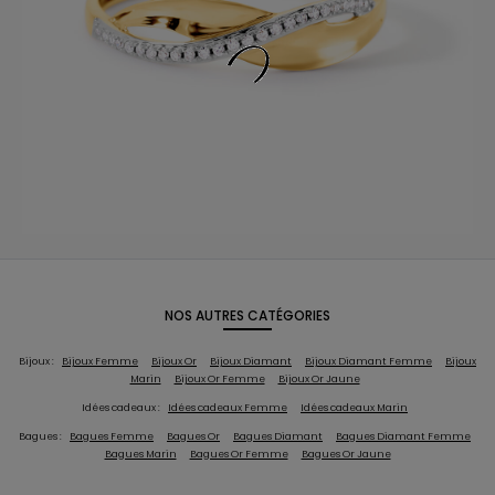
NOS AUTRES CATÉGORIES
Bijoux :
Bijoux Femme
Bijoux Or
Bijoux Diamant
Bijoux Diamant Femme
Bijoux
Marin
Bijoux Or Femme
Bijoux Or Jaune
Idées cadeaux :
Idées cadeaux Femme
Idées cadeaux Marin
Bagues :
Bagues Femme
Bagues Or
Bagues Diamant
Bagues Diamant Femme
Bagues Marin
Bagues Or Femme
Bagues Or Jaune