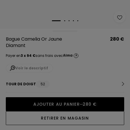
Bague Camelia Or Jaune
280 €
Diamant
Payer en
3 x 94 €
sans frais avec
?
Voir le descriptif
TOUR DE DOIGT
52
AJOUTER AU PANIER
280 €
RETIRER EN MAGASIN