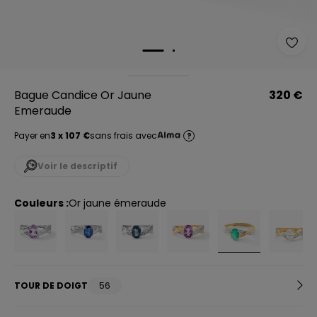
Bague Candice Or Jaune
320 €
Emeraude
Payer en
3 x 107 €
sans frais avec
?
Voir le descriptif
Couleurs :
or jaune émeraude
TOUR DE DOIGT
56