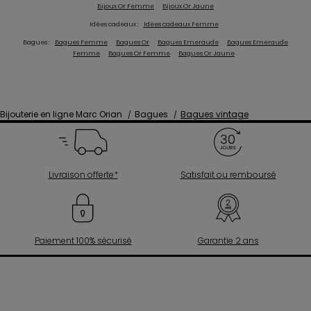
Bijoux Or Femme
Bijoux Or Jaune
Idées cadeaux :
Idées cadeaux Femme
Bagues :
Bagues Femme
Bagues Or
Bagues Emeraude
Bagues Emeraude
Femme
Bagues Or Femme
Bagues Or Jaune
Bijouterie en ligne Marc Orian
Bagues
Bagues vintage
Livraison offerte*
Satisfait ou remboursé
Paiement 100% sécurisé
Garantie 2 ans