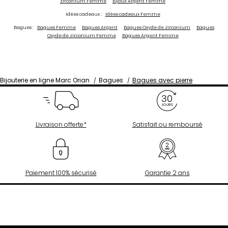
zirconium Femme
Bijoux Argent Femme
Idées cadeaux :
Idées cadeaux Femme
Bagues :
Bagues Femme
Bagues Argent
Bagues Oxyde de zirconium
Bagues
Oxyde de zirconium Femme
Bagues Argent Femme
Bijouterie en ligne Marc Orian
Bagues
Bagues avec pierre
Livraison offerte*
Satisfait ou remboursé
Paiement 100% sécurisé
Garantie 2 ans