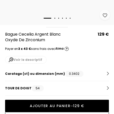
Bague Cecelia Argent Blanc
129 €
Oxyde De Zirconium
Payer en
3 x 43 €
sans frais avec
?
Voir le descriptif
Caratage (ct) ou dimension (mm)
0.3402
TOUR DE DOIGT
54
AJOUTER AU PANIER
129 €