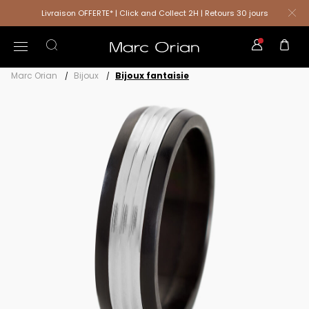
Livraison OFFERTE* | Click and Collect 2H | Retours 30 jours
Marc Orian
Bijoux
Bijoux fantaisie