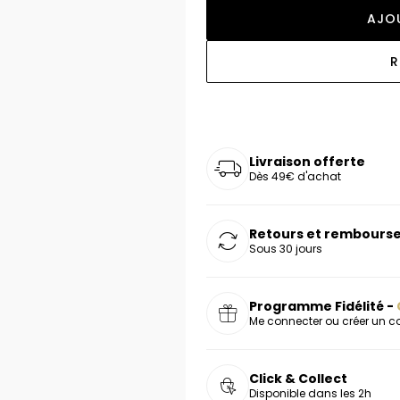
oucles d'oreilles
as chers
sonnalisées
Montres marron
Chevalières argent
AJO
celets
s chers
Montres rouges
R
deaux
Livraison offerte
Dès 49€ d'achat
Retours et rembourse
Sous 30 jours
Programme Fidélité -
Me connecter ou créer un 
Click & Collect
Disponible dans les 2h