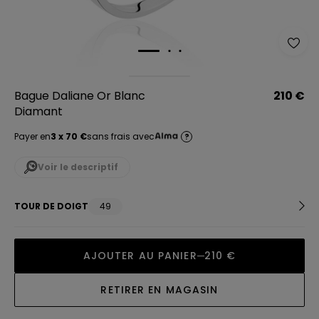
Bague Daliane Or Blanc
210 €
Diamant
Payer en
3 x 70 €
sans frais avec
?
Voir le descriptif
TOUR DE DOIGT
49
AJOUTER AU PANIER
210 €
RETIRER EN MAGASIN