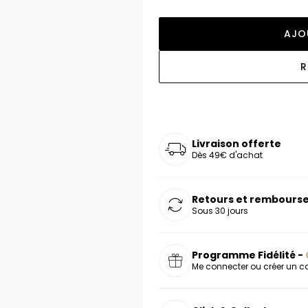
oucles d'oreilles
as chers
sonnalisées
Montres marron
Chevalières argent
AJO
celets
s chers
Montres rouges
deaux
R
Livraison offerte
Dès 49€ d'achat
Retours et rembourse
Sous 30 jours
Programme Fidélité -
Me connecter ou créer un 