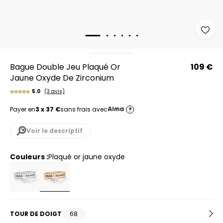
Bague Double Jeu Plaqué Or
109 €
Jaune Oxyde De Zirconium
5.0
(3 avis)
Payer en
3 x 37 €
sans frais avec
?
Voir le descriptif
Couleurs :
plaqué or jaune oxyde
TOUR DE DOIGT
68