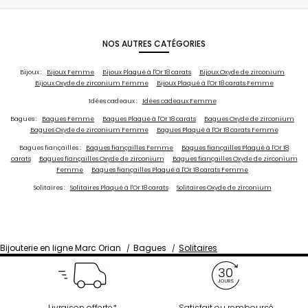
NOS AUTRES CATÉGORIES
Bijoux :
Bijoux Femme
Bijoux Plaqué à l'Or 18 carats
Bijoux Oxyde de zirconium
Bijoux Oxyde de zirconium Femme
Bijoux Plaqué à l'Or 18 carats Femme
Idées cadeaux :
Idées cadeaux Femme
Bagues :
Bagues Femme
Bagues Plaqué à l'Or 18 carats
Bagues Oxyde de zirconium
Bagues Oxyde de zirconium Femme
Bagues Plaqué à l'Or 18 carats Femme
Bagues fiançailles :
Bagues fiançailles Femme
Bagues fiançailles Plaqué à l'Or 18
carats
Bagues fiançailles Oxyde de zirconium
Bagues fiançailles Oxyde de zirconium
Femme
Bagues fiançailles Plaqué à l'Or 18 carats Femme
Solitaires :
Solitaires Plaqué à l'Or 18 carats
Solitaires Oxyde de zirconium
Bijouterie en ligne Marc Orian
Bagues
Solitaires
Livraison offerte*
Satisfait ou remboursé