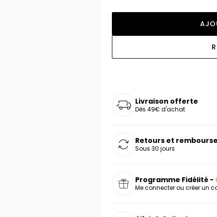
oucles d'oreilles
as chers
sonnalisées
Montres marron
Chevalières argent
AJO
celets
s chers
Montres rouges
deaux
R
Livraison offerte
Dès 49€ d'achat
Retours et rembourse
Sous 30 jours
Programme Fidélité -
Me connecter ou créer un 