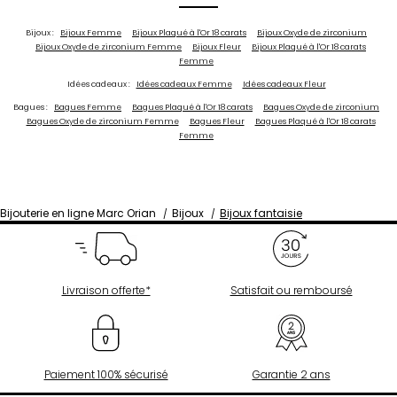
Bijoux :
Bijoux Femme
Bijoux Plaqué à l'Or 18 carats
Bijoux Oxyde de zirconium
Bijoux Oxyde de zirconium Femme
Bijoux Fleur
Bijoux Plaqué à l'Or 18 carats
Femme
Idées cadeaux :
Idées cadeaux Femme
Idées cadeaux Fleur
Bagues :
Bagues Femme
Bagues Plaqué à l'Or 18 carats
Bagues Oxyde de zirconium
Bagues Oxyde de zirconium Femme
Bagues Fleur
Bagues Plaqué à l'Or 18 carats
Femme
Bijouterie en ligne Marc Orian
Bijoux
Bijoux fantaisie
Livraison offerte*
Satisfait ou remboursé
Paiement 100% sécurisé
Garantie 2 ans