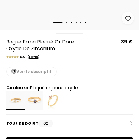
Bague Erma Plaqué Or Doré
39 €
Oxyde De Zirconium
5.0
(1 avis)
Voir le descriptif
Couleurs :
plaqué or jaune oxyde
TOUR DE DOIGT
62