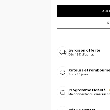
oucles d'oreilles
as chers
sonnalisées
Montres marron
Chevalières argent
AJO
celets
s chers
Montres rouges
deaux
R
Livraison offerte
Dès 49€ d'achat
Retours et rembourse
Sous 30 jours
Programme Fidélité -
Me connecter ou créer un 
Click & Collect