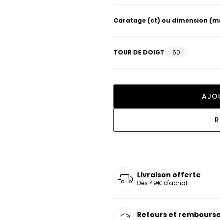
oucles d'oreilles
as chers
sonnalisées
Montres marron
Chevalières argent
Caratage (ct) ou dimension (
celets
s chers
Montres rouges
deaux
TOUR DE DOIGT
60
AJO
R
Livraison offerte
Dès 49€ d'achat
Retours et rembourse