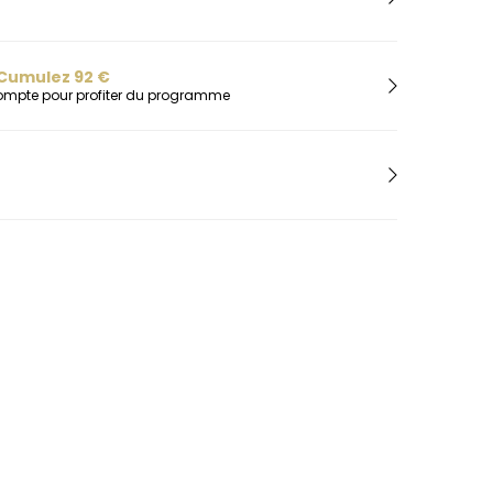
H
Herbelin
Hugo
Cumulez
92
€
I
compte pour profiter du programme
Ice-Watch
L
Lacoste
Lip
Lotus
M
Maserati
Michael Kors
Montignac
O
Olivia Burton
Orlam
P