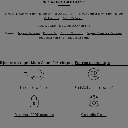
NOS AUTRES CATÉGORIES
Bijoux :
Bijoux Femme
Bijoux Or
Bijoux Diamant
Bijoux Diamant Femme
Bijoux
Or Femme
Bijoux Or Blanc
Idées cadeaux :
Idées cadeaux Femme
Bagues :
Bagues Femme
Bagues Or
Bagues Diamant
Bagues Diamant Femme
Bagues Or Femme
Bagues Or Blanc
Bijouterie en ligne Marc Orian
Mariage
Parures de mariage
Livraison offerte*
Satisfait ou remboursé
Paiement 100% sécurisé
Garantie 2 ans