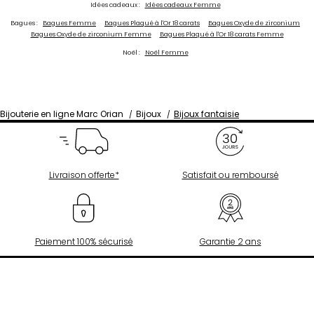
Idées cadeaux :
Idées cadeaux Femme
Bagues :
Bagues Femme
Bagues Plaqué à l'Or 18 carats
Bagues Oxyde de zirconium
Bagues Oxyde de zirconium Femme
Bagues Plaqué à l'Or 18 carats Femme
Noël :
Noël Femme
Bijouterie en ligne Marc Orian
Bijoux
Bijoux fantaisie
Livraison offerte*
Satisfait ou remboursé
Paiement 100% sécurisé
Garantie 2 ans