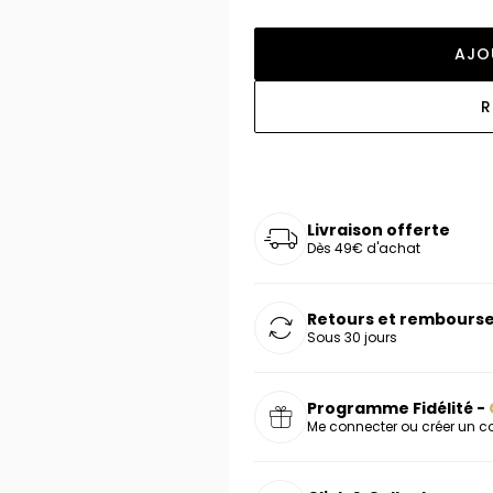
oucles d'oreilles
as chers
sonnalisées
Montres marron
Chevalières argent
AJO
celets
s chers
Montres rouges
deaux
R
Livraison offerte
Dès 49€ d'achat
Retours et rembourse
Sous 30 jours
Programme Fidélité -
Me connecter ou créer un 