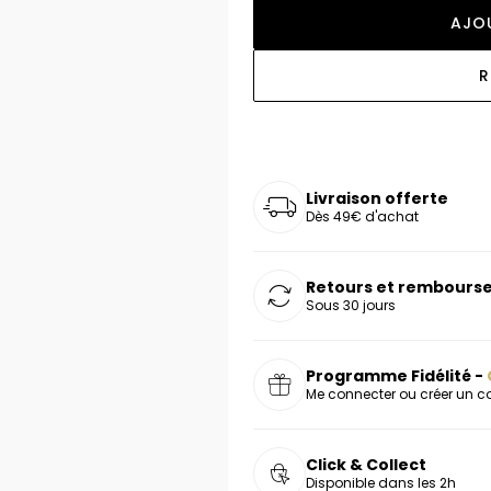
oucles d'oreilles
as chers
sonnalisées
Montres marron
Chevalières argent
AJO
celets
s chers
Montres rouges
R
deaux
Livraison offerte
Dès 49€ d'achat
Retours et rembourse
Sous 30 jours
Programme Fidélité -
Me connecter ou créer un 
Click & Collect
Disponible dans les 2h