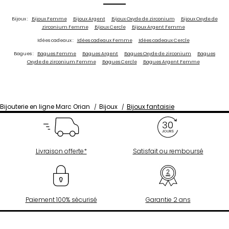
Bijoux :
Bijoux Femme
Bijoux Argent
Bijoux Oxyde de zirconium
Bijoux Oxyde de
zirconium Femme
Bijoux Cercle
Bijoux Argent Femme
Idées cadeaux :
Idées cadeaux Femme
Idées cadeaux Cercle
Bagues :
Bagues Femme
Bagues Argent
Bagues Oxyde de zirconium
Bagues
Oxyde de zirconium Femme
Bagues Cercle
Bagues Argent Femme
Bijouterie en ligne Marc Orian
Bijoux
Bijoux fantaisie
Livraison offerte*
Satisfait ou remboursé
Paiement 100% sécurisé
Garantie 2 ans