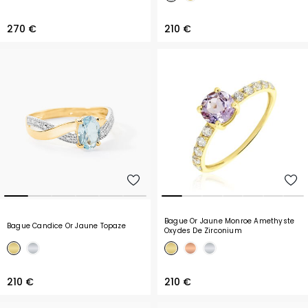
270 €
210 €
Bague Or Jaune Monroe Amethyste
Bague Candice Or Jaune Topaze
Oxydes De Zirconium
210 €
210 €