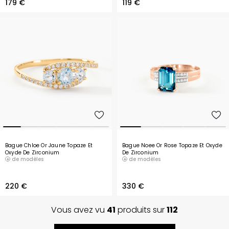
179 €
119 €
Bague Chloe Or Jaune Topaze Et
Bague Noee Or Rose Topaze Et Oxyde
Oxyde De Zirconium
De Zirconium
de modèles
de modèles
220 €
330 €
Vous avez vu
41
produits sur
112