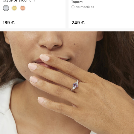
Oxyde De Zirconium
Topaze
de modèles
189 €
249 €