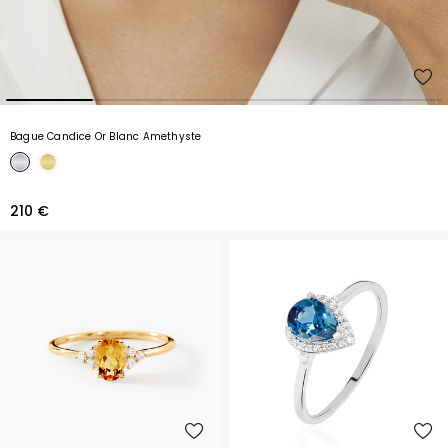
Bague Candice Or Blanc Amethyste
210 €