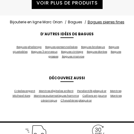
VOIR PLUS DE PRODUITS
Bijouterie en ligne Marc Orian
Bagues
Bagues pierres fines
D’AUTRES IDÉES DE BAGUES
Bagues phalange
Bagues personnalisées
Bagues breloque
Bagues
ajustables
Bagues 3 anneaux
Bagues vintage
Bagues dorées
Bagues
grosses
Bagues monroe
DÉCOUVREZ AUSSI
Créoles argent
Montres digitales enfant
Pendentifs plaqué or
Montres
Michael Kors
Montres automatiques homme
Colliers en jaune
Montres
céramique
Chevalières plaqué or