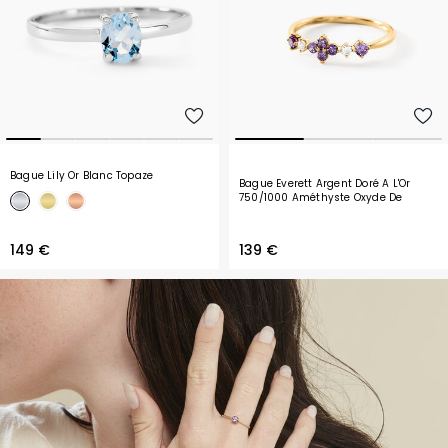
Bague Lily Or Blanc Topaze
Bague Everett Argent Doré A L'Or
750/1000 Améthyste Oxyde De
Zirconium
149 €
139 €