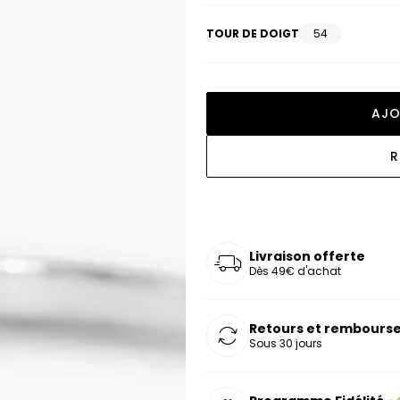
oucles d'oreilles
as chers
sonnalisées
Montres marron
Chevalières argent
TOUR DE DOIGT
54
celets
s chers
Montres rouges
deaux
AJO
R
Livraison offerte
Dès 49€ d'achat
Retours et rembourse
Sous 30 jours