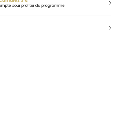
Cumulez
3
€
H
compte pour profiter du programme
Herbelin
Hugo
I
Ice-Watch
L
Lacoste
Lip
Lotus
M
Maserati
Michael Kors
Montignac
O
Olivia Burton
Orlam
P