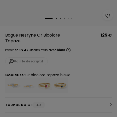
Bague Nesryne Or Bicolore
125 €
Topaze
Payer en
3 x 42 €
sans frais avec
?
Voir le descriptif
Couleurs :
or bicolore topaze bleue
TOUR DE DOIGT
49