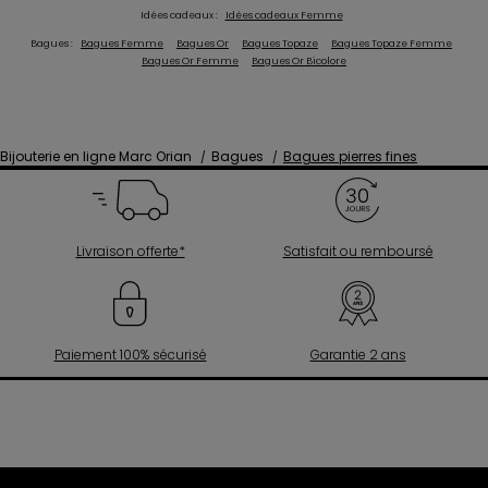
Idées cadeaux :
Idées cadeaux Femme
Bagues :
Bagues Femme
Bagues Or
Bagues Topaze
Bagues Topaze Femme
Bagues Or Femme
Bagues Or Bicolore
Bijouterie en ligne Marc Orian
Bagues
Bagues pierres fines
Livraison offerte*
Satisfait ou remboursé
Paiement 100% sécurisé
Garantie 2 ans