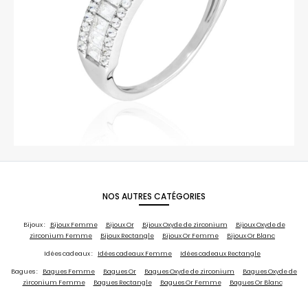
NOS AUTRES CATÉGORIES
Bijoux :
Bijoux Femme
Bijoux Or
Bijoux Oxyde de zirconium
Bijoux Oxyde de
zirconium Femme
Bijoux Rectangle
Bijoux Or Femme
Bijoux Or Blanc
Idées cadeaux :
Idées cadeaux Femme
Idées cadeaux Rectangle
Bagues :
Bagues Femme
Bagues Or
Bagues Oxyde de zirconium
Bagues Oxyde de
zirconium Femme
Bagues Rectangle
Bagues Or Femme
Bagues Or Blanc