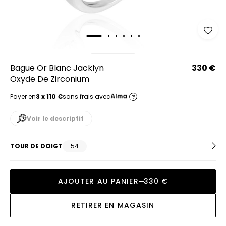
Bague Or Blanc Jacklyn
330 €
Oxyde De Zirconium
Payer en
3 x 110 €
sans frais avec
?
Voir le descriptif
TOUR DE DOIGT
54
AJOUTER AU PANIER
330 €
RETIRER EN MAGASIN