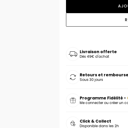
oucles d'oreilles
as chers
sonnalisées
Montres marron
Chevalières argent
AJO
celets
s chers
Montres rouges
R
deaux
Livraison offerte
Dès 49€ d'achat
Retours et rembourse
Sous 30 jours
Programme Fidélité -
Me connecter ou créer un 
Click & Collect
Disponible dans les 2h