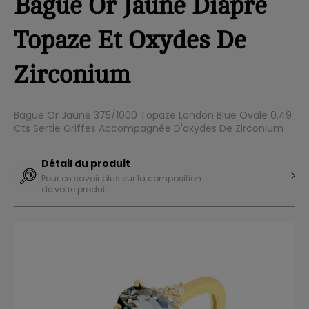
Bague Or Jaune Diapré
Topaze Et Oxydes De
Zirconium
Bague Or Jaune 375/1000 Topaze London Blue Ovale 0.49
Cts Sertie Griffes Accompagnée D'oxydes De Zirconium
Détail du produit
Pour en savoir plus sur la composition
de votre produit