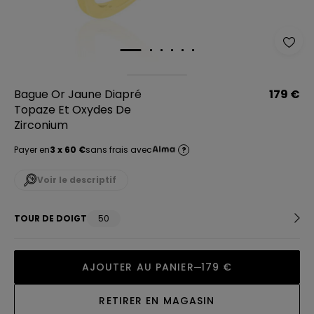
Bague Or Jaune Diapré
179 €
Topaze Et Oxydes De
Zirconium
Payer en
3 x 60 €
sans frais avec
?
Voir le descriptif
TOUR DE DOIGT
50
AJOUTER AU PANIER
179 €
RETIRER EN MAGASIN