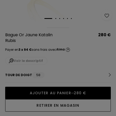
Bague Or Jaune Katalin
280 €
Rubis
Payer en
3 x 94 €
sans frais avec
?
Voir le descriptif
TOUR DE DOIGT
58
AJOUTER AU PANIER
280 €
RETIRER EN MAGASIN